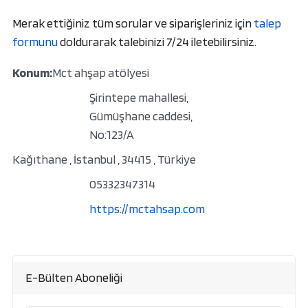
Merak ettiğiniz tüm sorular ve siparişleriniz için
talep
formunu
doldurarak talebinizi 7/24 iletebilirsiniz.
Konum:
Mct ahşap atölyesi
Address
Şirintepe mahallesi,
Gümüşhane caddesi,
No:123/A
Kağıthane
,
İstanbul
,
34415
,
Türkiye
05332347314
https://mctahsap.com
E-Bülten Aboneliği