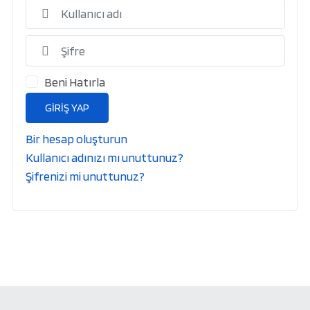
Kulla
Göst
Beni Hatırla
GIRIŞ YAP
Bir hesap oluşturun
Kullanıcı adınızı mı unuttunuz?
Şifrenizi mi unuttunuz?