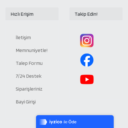
Hızlı Erişim
Takip Edin!
İletişim
Memnuniyetle!
Talep Formu
7/24 Destek
Siparişleriniz
Bayi Girişi
Tek Tıkla Ödeme Kolaylığı
7/24 Canlı Destek
%100 Sorunsuz Alışveriş